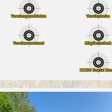
Vereinsgeschichte
Vereinsheim
Vereinsvorstand
Mitgliedschaft
KKSG Social Me