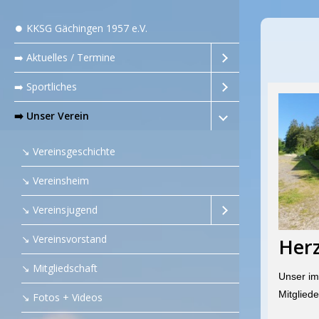
⏺️ KKSG Gächingen 1957 e.V.
➡️ Aktuelles / Termine
➡️ Sportliches
➡️ Unser Verein
↘️ Vereinsgeschichte
↘️ Vereinsheim
↘️ Vereinsjugend
↘️ Vereinsvorstand
Herz
↘️ Mitgliedschaft
Unser im
Mitgliede
↘️ Fotos + Videos