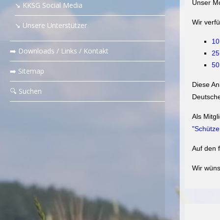
Unser Mo
↘️ KKSG Social Media
Wir verf
↘️ Unsere Unterstützer
10
➡️ Downloads / Links / Kontakt
25
50
➡️ Sitemap
Diese An
‍🔍 Suchen
Deutsche
Als Mitg
"Schütze
Auf den 
Wir wüns