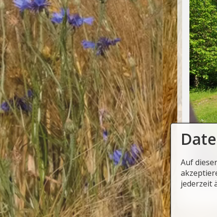
Date
Auf diese
akzeptier
jederzeit 