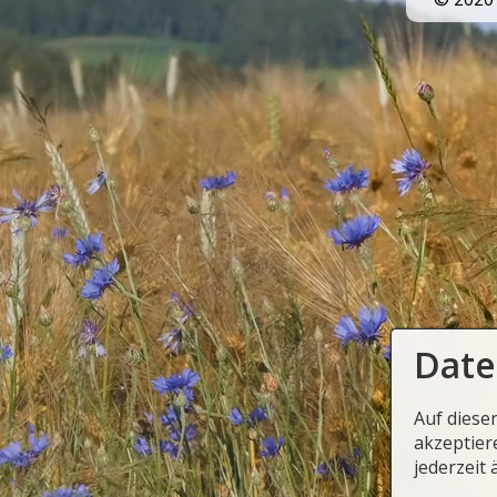
Date
Auf diese
akzeptier
jederzeit 