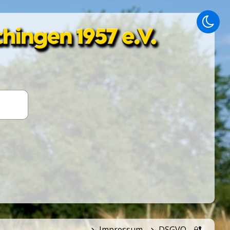
↘️ Impressum
↘️ DSGVO
🔐