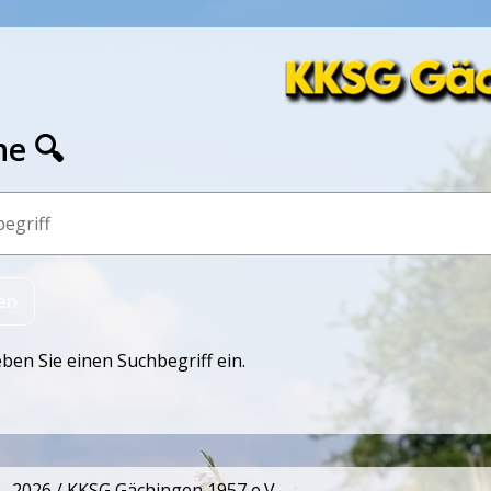
he 🔍
eben Sie einen Suchbegriff ein.
- 2026 / KKSG Gächingen 1957 e.V.