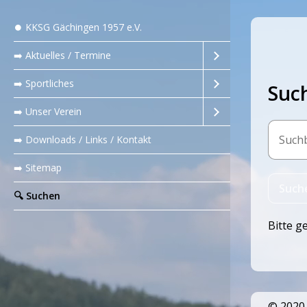
⏺️ KKSG Gächingen 1957 e.V.
➡️ Aktuelles / Termine
➡️ Sportliches
Suc
➡️ Unser Verein
➡️ Downloads / Links / Kontakt
➡️ Sitemap
‍🔍 Suchen
Bitte g
© 2020 