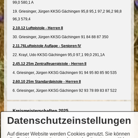
99,0 580,1 A
19. Griesinger, Jürgen KKSG Gächingen 95,8 95,1 97,2 96,2 98,8
96,3 579,4
2.10.12 Luftpistole - Herren II
30. Griesinger, Jürgen KKSG Gächingen 91 84 88 87 350
2.11.76Luftpistole Auflage - Senioren IV
22. Krayl, Udo KKSG Gächingen 95,0 97,1 99,0 291,1A
2.45.12 25m Zentralfeuerpistole - Herren II
4. Griesinger, Jürgen KKSG Gächingen 91 94 95 80 85 90 535
2.60.10 25m Standardpistole - Herren II
6. Griesinger, Jürgen KKSG Gächingen 92 93 78 89 83 87 522
Kreismeisterschaften 2025
Datenschutzeinstellungen
➡️
Ergebnisliste Kreismeisterschaften 2025
Auf dieser Website werden Cookies genutzt. Sie können