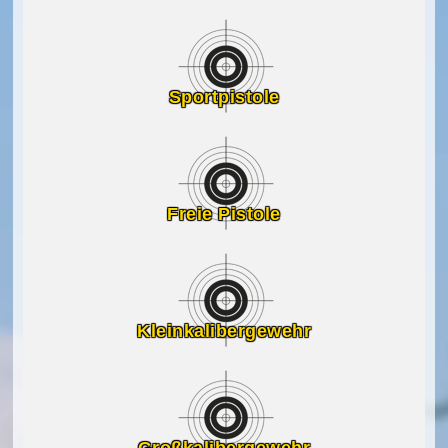
Sportpistole
Freie Pistole
Kleinkalibergewehr
Großkalibergewehr